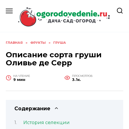
Перейти
к
содержанию
ГЛАВНАЯ
»
ФРУКТЫ
»
ГРУША
Описание сорта груши
Оливье де Серр
НА ЧТЕНИЕ
ПРОСМОТРОВ
9 мин
3.1к.
Содержание
История селекции