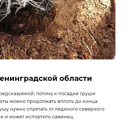
Ленинградской области
редсказуемой, потому к посадке груши
боты можно продолжать вплоть до конца
ушу нужно спрятать от ледяного северного
не и может испортить саженец.