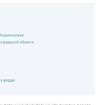
 Подмосковье
нградской области
х водах