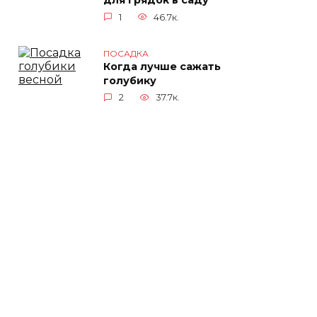
для грядок в саду
1
46.7к.
ПОСАДКА
Когда лучше сажать
голубику
2
37.7к.