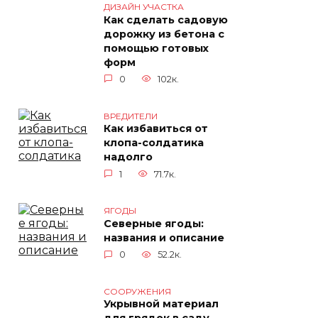
ДИЗАЙН УЧАСТКА
Как сделать садовую
дорожку из бетона с
помощью готовых
форм
0
102к.
ВРЕДИТЕЛИ
Как избавиться от
клопа-солдатика
надолго
1
71.7к.
ЯГОДЫ
Северные ягоды:
названия и описание
0
52.2к.
СООРУЖЕНИЯ
Укрывной материал