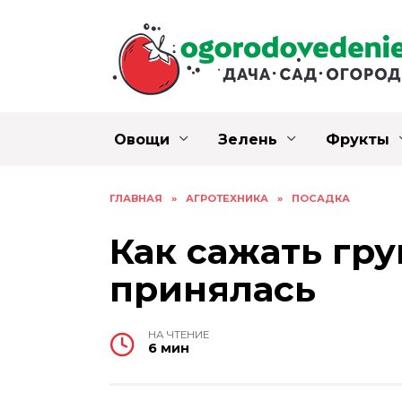
Перейти
к
содержанию
Овощи
Зелень
Фрукты
ГЛАВНАЯ
»
АГРОТЕХНИКА
»
ПОСАДКА
Как сажать гр
принялась
НА ЧТЕНИЕ
6 мин