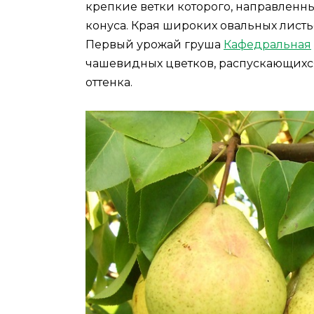
крепкие ветки которого, направленны
конуса. Края широких овальных листь
Первый урожай груша
Кафедральная
чашевидных цветков, распускающихся
оттенка.