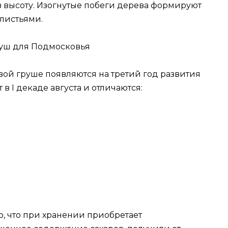
в высоту. Изогнутые побеги дерева формируют
листьями.
ой груше появляются на третий год развития
в I декаде августа и отличаются:
, что при хранении приобретает