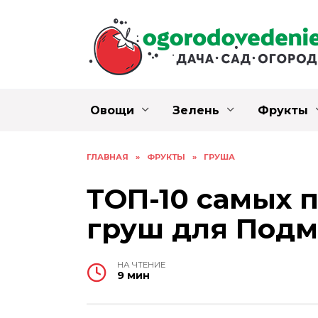
Перейти
к
содержанию
Овощи
Зелень
Фрукты
ГЛАВНАЯ
»
ФРУКТЫ
»
ГРУША
ТОП-10 самых 
груш для Подм
НА ЧТЕНИЕ
9 мин