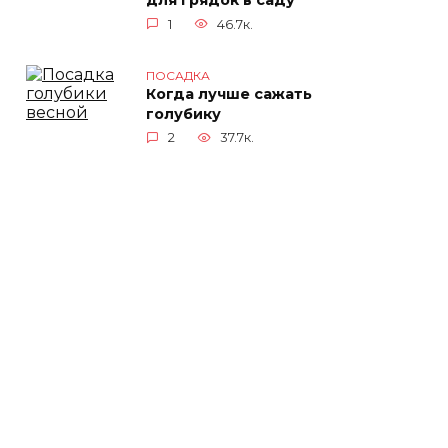
для грядок в саду
1
46.7к.
ПОСАДКА
Когда лучше сажать
голубику
2
37.7к.