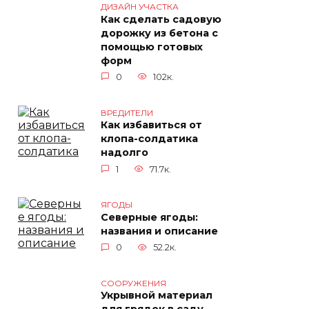
ДИЗАЙН УЧАСТКА
Как сделать садовую
дорожку из бетона с
помощью готовых
форм
0
102к.
ВРЕДИТЕЛИ
Как избавиться от
клопа-солдатика
надолго
1
71.7к.
ЯГОДЫ
Северные ягоды:
названия и описание
0
52.2к.
СООРУЖЕНИЯ
Укрывной материал