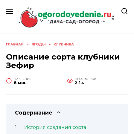
Перейти
к
содержанию
ГЛАВНАЯ
»
ЯГОДЫ
»
КЛУБНИКА
Описание сорта клубники
Зефир
НА ЧТЕНИЕ
ПРОСМОТРОВ
8 мин
2.1к.
Содержание
История создания сорта