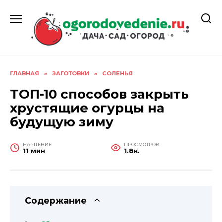
Перейти
к
содержанию
ГЛАВНАЯ
»
ЗАГОТОВКИ
»
СОЛЕНЬЯ
ТОП-10 способов закрыть
хрустящие огурцы на
будущую зиму
НА ЧТЕНИЕ
ПРОСМОТРОВ
11 мин
1.8к.
Содержание