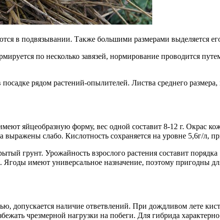
тся в подвязывании. Также большими размерами выделяется его
ормируется по несколько завязей, нормирование проводится пу
в посадке рядом растений-опылителей. Листва среднего размера
 имеют яйцеобразную форму, вес одной составит 8-12 г. Окрас к
а выражены слабо. Кислотность сохраняется на уровне 5,6г/л, пр
рытый грунт. Урожайность взрослого растения составит порядка 
я. Ягоды имеют универсальное назначение, поэтому пригодны дл
ю, допускается наличие ответвлений. При дождливом лете кист
избежать чрезмерной нагрузки на побеги. Для гибрида характер