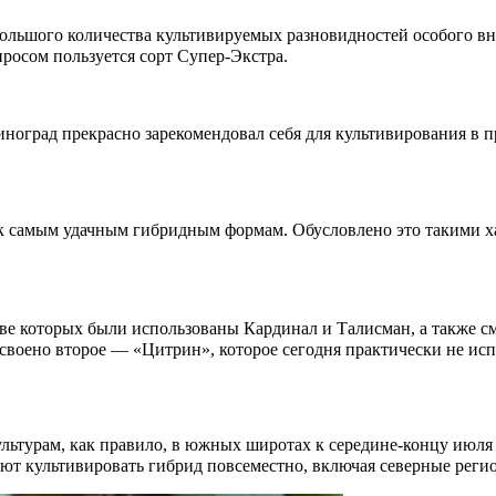
ольшого количества культивируемых разновидностей особого в
осом пользуется сорт Супер-Экстра.
 виноград прекрасно зарекомендовал себя для культивирования 
ся к самым удачным гибридным формам. Обусловлено это такими х
стве которых были использованы Кардинал и Талисман, а также 
своено второе — «Цитрин», которое сегодня практически не исп
ультурам, как правило, в южных широтах к середине-концу июля
яют культивировать гибрид повсеместно, включая северные регио