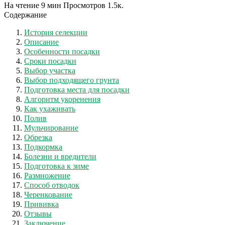
На чтение
9 мин
Просмотров
1.5к.
Содержание
История селекции
Описание
Особенности посадки
Сроки посадки
Выбор участка
Выбор подходящего грунта
Подготовка места для посадки
Алгоритм укоренения
Как ухаживать
Полив
Мульчирование
Обрезка
Подкормка
Болезни и вредители
Подготовка к зиме
Размножение
Способ отводок
Черенкование
Прививка
Отзывы
Заключение