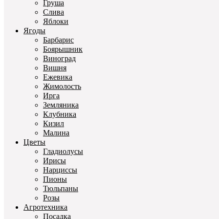
Груша
Слива
Яблоки
Ягоды
Барбарис
Боярышник
Виноград
Вишня
Ежевика
Жимолость
Ирга
Земляника
Клубника
Кизил
Малина
Цветы
Гладиолусы
Ирисы
Нарциссы
Пионы
Тюльпаны
Розы
Агротехника
Посадка