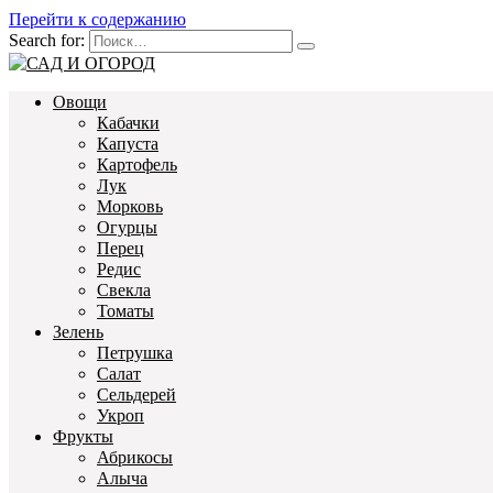
Перейти к содержанию
Search for:
Овощи
Кабачки
Капуста
Картофель
Лук
Морковь
Огурцы
Перец
Редис
Свекла
Томаты
Зелень
Петрушка
Салат
Сельдерей
Укроп
Фрукты
Абрикосы
Алыча