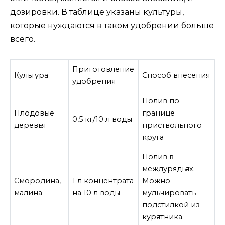
дозировки. В таблице указаны культуры,
которые нуждаются в таком удобрении больше
всего.
Приготовление
Культура
Способ внесения
удобрения
Полив по
Плодовые
границе
0,5 кг/10 л воды
деревья
приствольного
круга
Полив в
междурядьях.
Смородина,
1 л концентрата
Можно
малина
на 10 л воды
мульчировать
подстилкой из
курятника.