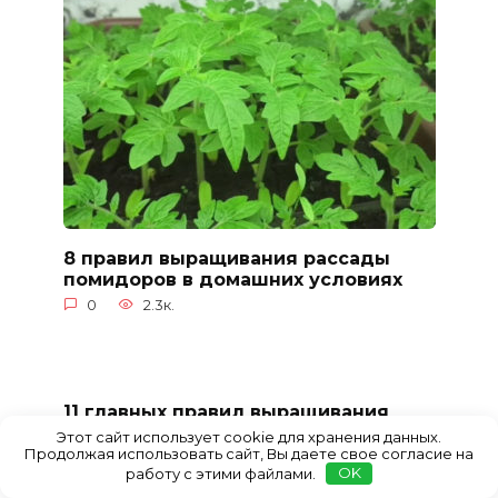
8 правил выращивания рассады
помидоров в домашних условиях
0
2.3к.
11 главных правил выращивания
капустной рассады в домашних
Этот сайт использует cookie для хранения данных.
условиях
Продолжая использовать сайт, Вы даете свое согласие на
работу с этими файлами.
OK
0
4к.