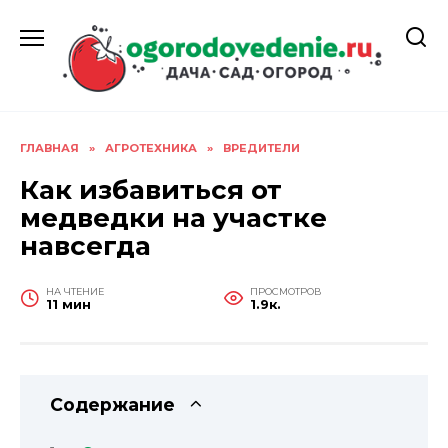
Перейти
к
содержанию
ГЛАВНАЯ
»
АГРОТЕХНИКА
»
ВРЕДИТЕЛИ
Как избавиться от
медведки на участке
навсегда
НА ЧТЕНИЕ
ПРОСМОТРОВ
11 мин
1.9к.
Содержание