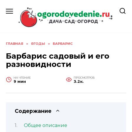
Перейти
к
содержанию
ГЛАВНАЯ
»
ЯГОДЫ
»
БАРБАРИС
Барбарис садовый и его
разновидности
НА ЧТЕНИЕ
ПРОСМОТРОВ
9 мин
3.2к.
Содержание
Общее описание