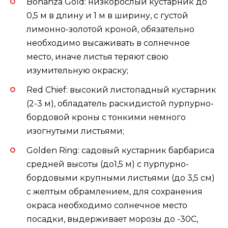
Bonanza Gold: низкорослый кустарник до
0,5 м в длину и 1 м в ширину, с густой
лимонно-золотой кроной, обязательно
необходимо высаживать в солнечное
место, иначе листья теряют свою
изумительную окраску;
Red Chief: высокий листопадный кустарник
(2-3 м), обладатель раскидистой пурпурно-
бордовой кроны с тонкими немного
изогнутыми листьями;
Golden Ring: садовый кустарник барбариса
средней высоты (до1,5 м) с пурпурно-
бордовыми крупными листьями (до 3,5 см)
с желтым обрамлением, для сохранения
окраса необходимо солнечное место
посадки, выдерживает морозы до -30С,