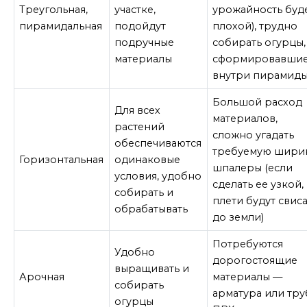
Треугольная,
участке,
урожайность буд
пирамидальная
подойдут
плохой), трудно
подручные
собирать огурцы,
материалы
сформировавшие
внутри пирамид
Большой расход
Для всех
материалов,
растений
сложно угадать
обеспечиваются
требуемую шири
Горизонтальная
одинаковые
шпалеры (если
условия, удобно
сделать ее узкой,
собирать и
плети будут свиса
обрабатывать
до земли)
Потребуются
Удобно
дорогостоящие
выращивать и
Арочная
материалы —
собирать
арматура или тр
огурцы