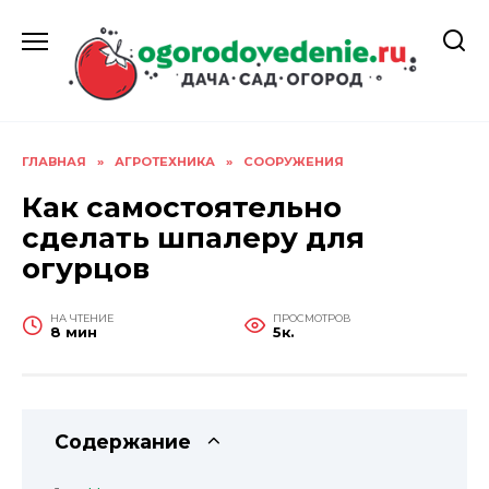
Перейти
к
содержанию
ГЛАВНАЯ
»
АГРОТЕХНИКА
»
СООРУЖЕНИЯ
Как самостоятельно
сделать шпалеру для
огурцов
НА ЧТЕНИЕ
ПРОСМОТРОВ
8 мин
5к.
Содержание