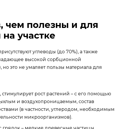
, чем полезны и для
 на участке
рисутствуют углеводы (до 70%), а также
бладающее высокой сорбционной
), но это не умаляет пользы материала для
 стимулирует рост растений – с его помощью
рыхлым и воздухопроницаемым, состав
твами (в частности, углеродом, необходимым
тельности микроорганизмов).
с грядок – мелкие древесные частицы