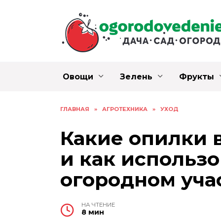
Перейти
к
содержанию
Овощи
Зелень
Фрукты
ГЛАВНАЯ
»
АГРОТЕХНИКА
»
УХОД
Какие опилки 
и как использо
огородном уча
НА ЧТЕНИЕ
8 мин