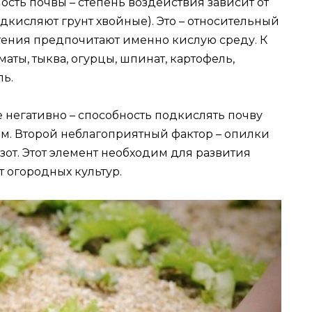
сть почвы – степень воздействия зависит от
дкисляют грунт хвойные). Это – относительный
стения предпочитают именно кислую среду. К
маты, тыква, огурцы, шпинат, картофель,
ль.
 негативно – способность подкислять почву
ом. Второй неблагоприятный фактор – опилки
от. Этот элемент необходим для развития
т огородных культур.