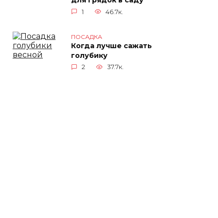
для грядок в саду
1
46.7к.
ПОСАДКА
Когда лучше сажать
голубику
2
37.7к.