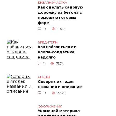
ДИЗАЙН УЧАСТКА
Как сделать садовую
дорожку из бетона с
помощью готовых
форм
0
102к.
ВРЕДИТЕЛИ
Как избавиться от
клопа-солдатика
надолго
1
71.7к.
ЯГОДЫ
Северные ягоды:
названия и описание
0
52.2к.
СООРУЖЕНИЯ
Укрывной материал