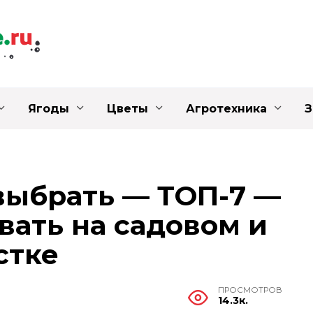
Ягоды
Цветы
Агротехника
З
выбрать — ТОП-7 —
вать на садовом и
стке
ПРОСМОТРОВ
14.3к.